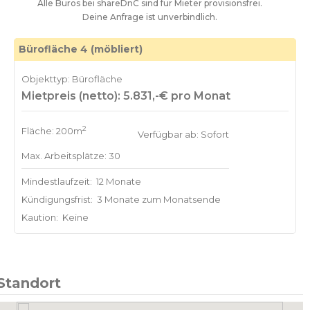
Alle Büros bei shareDnC sind für Mieter provisionsfrei.
Deine Anfrage ist unverbindlich.
Bürofläche 4 (möbliert)
Objekttyp: Bürofläche
Mietpreis (netto): 5.831,-€ pro Monat
2
Fläche: 200m
Verfügbar ab: Sofort
Max. Arbeitsplätze: 30
Mindestlaufzeit:
12 Monate
Kündigungsfrist:
3 Monate zum Monatsende
Kaution:
Keine
Standort