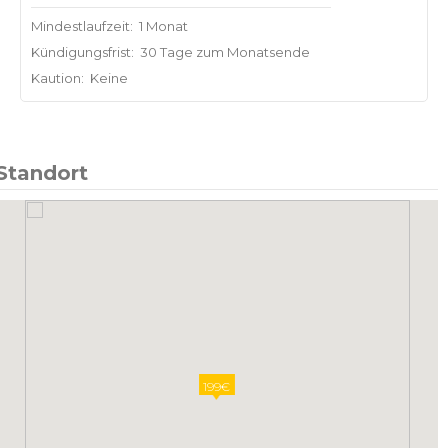
Mindestlaufzeit:
1 Monat
Kündigungsfrist:
30 Tage zum Monatsende
Kaution:
Keine
Standort
199€