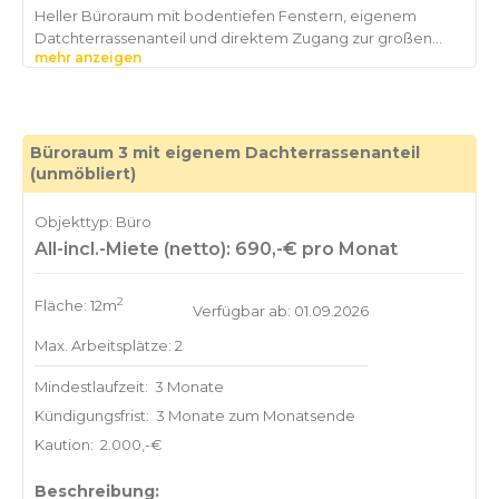
Heller Büroraum mit bodentiefen Fenstern, eigenem
Datchterrassenanteil und direktem Zugang zur großen
mehr anzeigen
Büroraum 3 mit eigenem Dachterrassenanteil
(unmöbliert)
Objekttyp: Büro
All-incl.-Miete (netto): 690,-€ pro Monat
2
Fläche: 12m
Verfügbar ab: 01.09.2026
Max. Arbeitsplätze: 2
Mindestlaufzeit:
3 Monate
Kündigungsfrist:
3 Monate zum Monatsende
Kaution:
2.000,-€
Beschreibung: