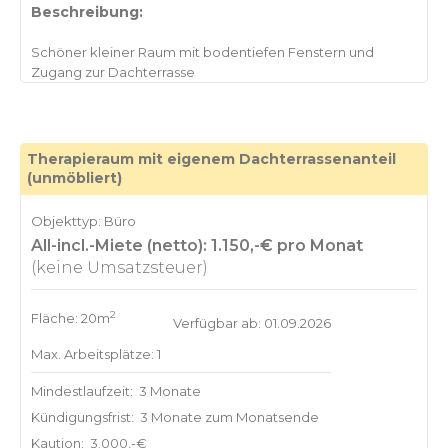
Beschreibung:
Schöner kleiner Raum mit bodentiefen Fenstern und
Therapieraum mit eigenem Dachterrassenanteil
(unmöbliert)
Objekttyp: Büro
All-incl.-Miete (netto): 1.150,-€ pro Monat
(keine Umsatzsteuer)
2
Fläche: 20m
Verfügbar ab: 01.09.2026
Max. Arbeitsplätze: 1
Mindestlaufzeit:
3 Monate
Kündigungsfrist:
3 Monate zum Monatsende
Kaution:
3.000,-€