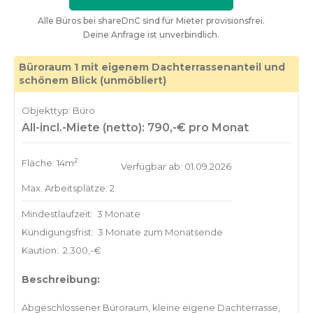
Alle Büros bei shareDnC sind für Mieter provisionsfrei.
Deine Anfrage ist unverbindlich.
Büroraum 1 mit eigenem Dachterrassenanteil und
schönem Blick (unmöbliert)
Objekttyp: Büro
All-incl.-Miete (netto): 790,-€ pro Monat
2
Fläche: 14m
Verfügbar ab: 01.09.2026
Max. Arbeitsplätze: 2
Mindestlaufzeit:
3 Monate
Kündigungsfrist:
3 Monate zum Monatsende
Kaution:
2.300,-€
Beschreibung:
Abgeschlossener Büroraum, kleine eigene Dachterrasse,