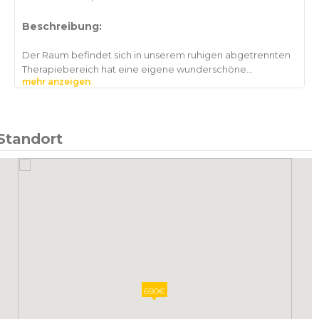
Beschreibung:
Der Raum befindet sich in unserem ruhigen abgetrennten
Therapiebereich hat eine eigene wunderschöne
mehr anzeigen
Dachterrasse mit traumhaftem Blick. Er ist besonders
geeignet für Therapeuten/innen oder Coaching/Training
Für Mieter ohne Vorsteuer-Abzugberechtigung ist die
Standort
690€