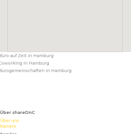
Büro auf Zeit in Hamburg
Coworking in Hamburg
Bürogemeinschaften in Hamburg
Über shareDnC
Über uns
Karriere