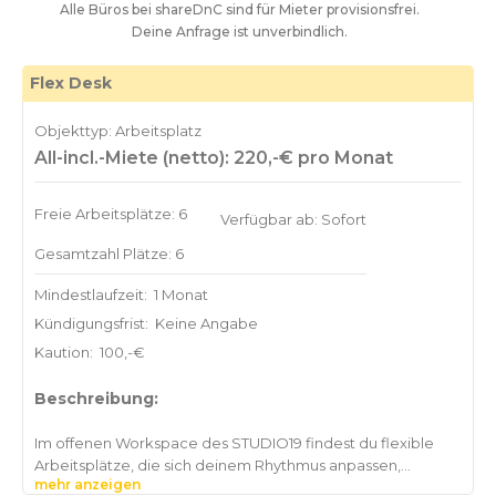
Alle Büros bei shareDnC sind für Mieter provisionsfrei.
Deine Anfrage ist unverbindlich.
Flex Desk
Objekttyp: Arbeitsplatz
All-incl.-Miete (netto): 220,-€ pro Monat
Freie Arbeitsplätze: 6
Verfügbar ab: Sofort
Gesamtzahl Plätze: 6
Mindestlaufzeit:
1 Monat
Kündigungsfrist:
Keine Angabe
Kaution:
100,-€
Beschreibung:
Im offenen Workspace des STUDIO19 findest du flexible
Arbeitsplätze, die sich deinem Rhythmus anpassen,
mehr anzeigen
stundenweise für den spontanen Arbeitstag, wochenweise