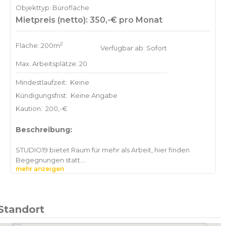
Objekttyp: Bürofläche
Ob Kickoff-Meeting, Kundenpräsentation oder kreativer
Mietpreis (netto): 350,-€ pro Monat
Workshop im kleinen Kreis – der Raum passt sich dir an,
nicht umgekehrt. Die Atmosphäre ist warm, die Ausstattung
durchdacht, und der Rahmen wirkt professionell.
2
Fläche: 200m
Verfügbar ab: Sofort
Max. Arbeitsplätze: 20
Flexibel buchbar. Sofort einsatzbereit. Genau das Richtige,
Mindestlaufzeit:
Keine
Kündigungsfrist:
Keine Angabe
Kaution:
200,-€
Beschreibung:
STUDIO19 bietet Raum für mehr als Arbeit, hier finden
Begegnungen statt.
mehr anzeigen
Der Space eignet sich für Vernissagen, Workshops, Talks
und Panels, aber auch für Pop-ups, Brand Events und
private Veranstaltungen. Das flexible Raumkonzept in
Standort
Altona lässt sich auf verschiedene Formate und
Gruppengrößen anpassen.