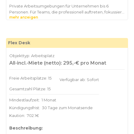
Private Arbeitsumgebungen für Unternehmen bis 6
Personen. Für Teams, die professionell auftreten, fokussiert
mehr anzeigen
arbeiten und flexibel bleiben möchten. Die Business Suite
verbindet die Privatsphäre eines eigenen Büros mit den
Vorteilen eines professionell geführten Workplace
Environments – flexibel, sofort einsatzbereit und auf die
Flex Desk
Objekttyp: Arbeitsplatz
All-incl.-Miete (netto): 295,-€ pro Monat
Freie Arbeitsplätze: 15
Verfügbar ab: Sofort
Gesamtzahl Plätze: 15
Mindestlaufzeit:
1 Monat
Kündigungsfrist:
30 Tage zum Monatsende
Kaution:
702.1€
Beschreibung: