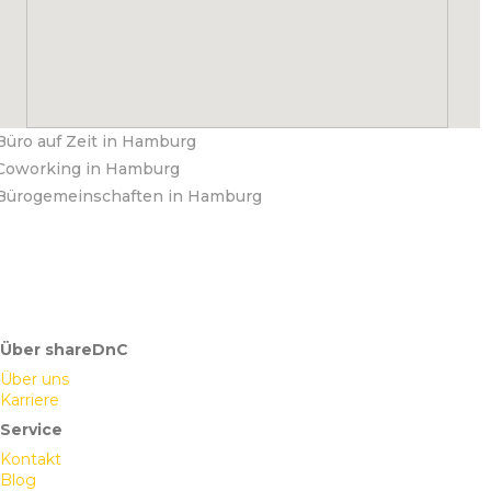
Büro auf Zeit in Hamburg
Coworking in Hamburg
Bürogemeinschaften in Hamburg
Über shareDnC
Über uns
Karriere
Service
Kontakt
Blog