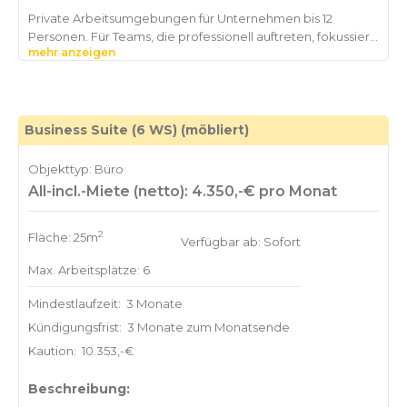
Private Arbeitsumgebungen für Unternehmen bis 12
Personen. Für Teams, die professionell auftreten, fokussiert
mehr anzeigen
arbeiten und flexibel bleiben möchten. Die Business Suite
verbindet die Privatsphäre eines eigenen Büros mit den
Vorteilen eines professionell geführten Workplace
Environments – flexibel, sofort einsatzbereit und auf die
Business Suite (6 WS) (möbliert)
Objekttyp: Büro
All-incl.-Miete (netto): 4.350,-€ pro Monat
2
Fläche: 25m
Verfügbar ab: Sofort
Max. Arbeitsplätze: 6
Mindestlaufzeit:
3 Monate
Kündigungsfrist:
3 Monate zum Monatsende
Kaution:
10.353,-€
Beschreibung: