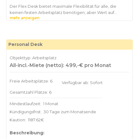
Der Flex Desk bietet maximale Flexibilität für alle, die
keinen festen Arbeitsplatz benötigen, aber Wert auf
mehr anzeigen
Professionalität, Infrastruktur und eine hochwertige
Arbeitsumgebung legen. Arbeiten Sie flexibel an unseren
Work Edition Locations und profitieren Sie von voll
ausgestatteten Arbeitsbereichen, Hospitality-orientierten
Personal Desk
Objekttyp: Arbeitsplatz
All-incl.-Miete (netto): 499,-€ pro Monat
Freie Arbeitsplätze: 6
Verfügbar ab: Sofort
Gesamtzahl Plätze: 6
Mindestlaufzeit:
1 Monat
Kündigungsfrist:
30 Tage zum Monatsende
Kaution:
1187.62€
Beschreibung: