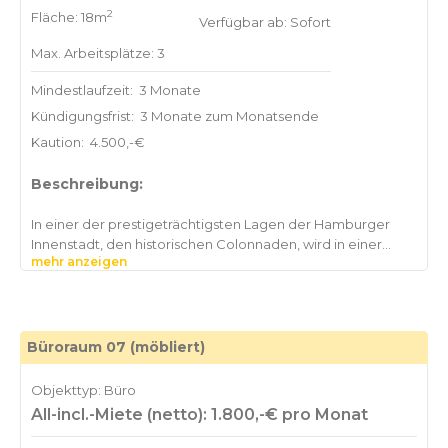
2
Fläche: 18m
Verfügbar ab: Sofort
Max. Arbeitsplätze: 3
Mindestlaufzeit:
3 Monate
Kündigungsfrist:
3 Monate zum Monatsende
Kaution:
4.500,-€
Beschreibung:
In einer der prestigeträchtigsten Lagen der Hamburger
Innenstadt, den historischen Colonnaden, wird in einer
mehr anzeigen
hochwertigen Bürogemeinschaft ein einzelnes Büro frei.
Zur Auswahl stehen zwei helle, sehr gut geschnittene
Räume:
• Raum 07 mit ca. 19,56 m² (mit restauriertem Kamin als
Büroraum 07 (möbliert)
Blickfang)
• Raum 09 mit ca. 17,67 m² (optimaler Schnitt, viel Tageslicht)
Objekttyp: Büro
All-incl.-Miete (netto): 1.800,-€ pro Monat
Das Objekt befindet sich in einem klassisch geprägten
Altbau, der vollständig und mit außergewöhnlich