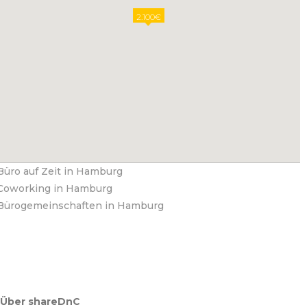
2.100€
Büro auf Zeit in Hamburg
Coworking in Hamburg
Bürogemeinschaften in Hamburg
Über shareDnC