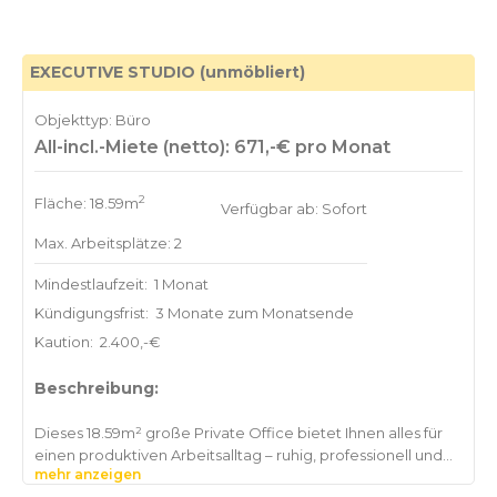
Jahnn-Weg, 22085 Hamburg in Hamburg. Direkte U-Bahn-
Anbindung und reichlich Parkplätze machen das Büro ideal
EXECUTIVE STUDIO (unmöbliert)
Objekttyp: Büro
All-incl.-Miete (netto): 671,-€ pro Monat
2
Fläche: 18.59m
Verfügbar ab: Sofort
Max. Arbeitsplätze: 2
Mindestlaufzeit:
1 Monat
Kündigungsfrist:
3 Monate zum Monatsende
Kaution:
2.400,-€
Beschreibung:
Dieses 18.59m² große Private Office bietet Ihnen alles für
einen produktiven Arbeitsalltag – ruhig, professionell und
mehr anzeigen
voll ausgestattet. Das Büro befindet sich in Hans-Henny-