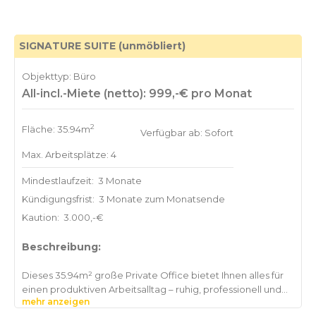
Jahnn-Weg, 22085 Hamburg in Hamburg. Direkte U-Bahn-
Anbindung und reichlich Parkplätze machen das Büro ideal
SIGNATURE SUITE (unmöbliert)
Objekttyp: Büro
All-incl.-Miete (netto): 999,-€ pro Monat
2
Fläche: 35.94m
Verfügbar ab: Sofort
Max. Arbeitsplätze: 4
Mindestlaufzeit:
3 Monate
Kündigungsfrist:
3 Monate zum Monatsende
Kaution:
3.000,-€
Beschreibung:
Dieses 35.94m² große Private Office bietet Ihnen alles für
einen produktiven Arbeitsalltag – ruhig, professionell und
mehr anzeigen
voll ausgestattet. Das Büro befindet sich in Hans-Henny-