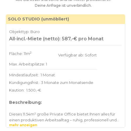
Deine Anfrage ist unverbindlich.
SOLO STUDIO (unmöbliert)
Objekttyp: Büro
All-incl.-Miete (netto): 587,-€ pro Monat
2
Fläche: 11m
Verfügbar ab: Sofort
Max. Arbeitsplätze: 1
Mindestlaufzeit:
1 Monat
Kündigungsfrist:
3 Monate zum Monatsende
Kaution:
1.500,-€
Beschreibung:
Dieses 11.54m² große Private Office bietet Ihnen alles für
einen produktiven Arbeitsalltag – ruhig, professionell und
mehr anzeigen
voll ausgestattet. Das Büro befindet sich in Hans-Henny-