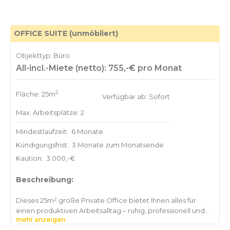
Jahnn-Weg 9, 22085 Hamburg in Hamburg. Direkte U-
Bahn-Anbindung und reichlich Parkplätze machen das
OFFICE SUITE (unmöbliert)
Objekttyp: Büro
All-incl.-Miete (netto): 755,-€ pro Monat
2
Fläche: 25m
Verfügbar ab: Sofort
Max. Arbeitsplätze: 2
Mindestlaufzeit:
6 Monate
Kündigungsfrist:
3 Monate zum Monatsende
Kaution:
3.000,-€
Beschreibung:
Dieses 25m² große Private Office bietet Ihnen alles für
einen produktiven Arbeitsalltag – ruhig, professionell und
mehr anzeigen
voll ausgestattet. Das Büro befindet sich in Hans-Henny-