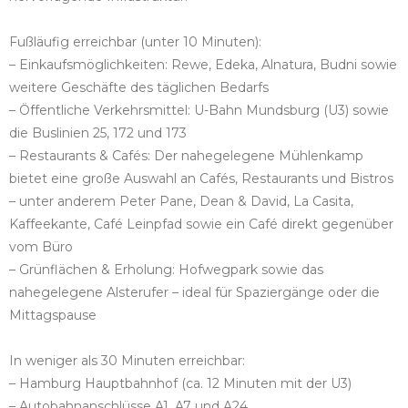
Fußläufig erreichbar (unter 10 Minuten):
– Einkaufsmöglichkeiten: Rewe, Edeka, Alnatura, Budni sowie
weitere Geschäfte des täglichen Bedarfs
– Öffentliche Verkehrsmittel: U-Bahn Mundsburg (U3) sowie
die Buslinien 25, 172 und 173
– Restaurants & Cafés: Der nahegelegene Mühlenkamp
bietet eine große Auswahl an Cafés, Restaurants und Bistros
– unter anderem Peter Pane, Dean & David, La Casita,
Kaffeekante, Café Leinpfad sowie ein Café direkt gegenüber
vom Büro
– Grünflächen & Erholung: Hofwegpark sowie das
nahegelegene Alsterufer – ideal für Spaziergänge oder die
Mittagspause
In weniger als 30 Minuten erreichbar:
– Hamburg Hauptbahnhof (ca. 12 Minuten mit der U3)
– Autobahnanschlüsse A1, A7 und A24