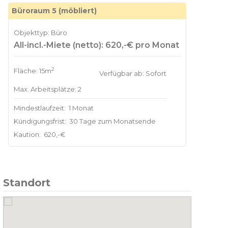
Büroraum 5 (möbliert)
Objekttyp: Büro
All-incl.-Miete (netto): 620,-€ pro Monat
2
Fläche: 15m
Verfügbar ab: Sofort
Max. Arbeitsplätze: 2
Mindestlaufzeit:
1 Monat
Kündigungsfrist:
30 Tage zum Monatsende
Kaution:
620,-€
Standort