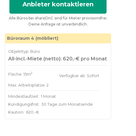
Anbieter kontaktieren
Alle Büros bei shareDnC sind für Mieter provisionsfrei.
Deine Anfrage ist unverbindlich.
Büroraum 4 (möbliert)
Objekttyp: Büro
All-incl.-Miete (netto): 620,-€ pro Monat
2
Fläche: 15m
Verfügbar ab: Sofort
Max. Arbeitsplätze: 2
Mindestlaufzeit:
1 Monat
Kündigungsfrist:
30 Tage zum Monatsende
Kaution:
620,-€