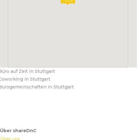
2.900€
Büro auf Zeit in Stuttgart
Coworking in Stuttgart
Bürogemeinschaften in Stuttgart
Über shareDnC
Über uns