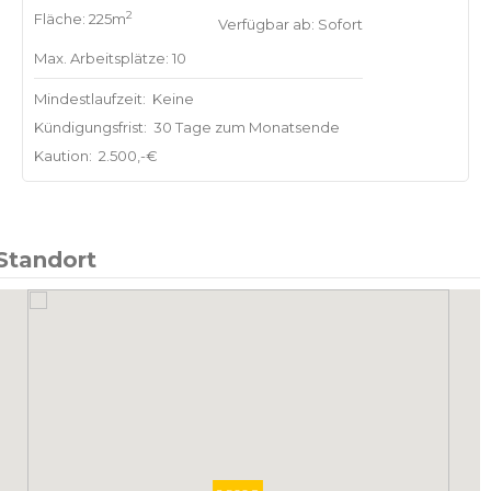
2
Fläche: 225m
Verfügbar ab: Sofort
Max. Arbeitsplätze: 10
Mindestlaufzeit:
Keine
Kündigungsfrist:
30 Tage zum Monatsende
Kaution:
2.500,-€
Standort