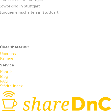
Büro auf Zeit in Stuttgart
Coworking in Stuttgart
Bürogemeinschaften in Stuttgart
Über shareDnC
Über uns
Karriere
Service
Kontakt
Blog
FAQ
Städte-Index