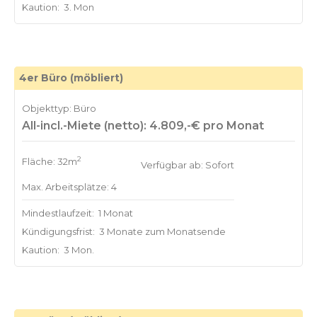
Kaution:
3. Mon
4er Büro (möbliert)
Objekttyp: Büro
All-incl.-Miete (netto): 4.809,-€ pro Monat
2
Fläche: 32m
Verfügbar ab: Sofort
Max. Arbeitsplätze: 4
Mindestlaufzeit:
1 Monat
Kündigungsfrist:
3 Monate zum Monatsende
Kaution:
3 Mon.