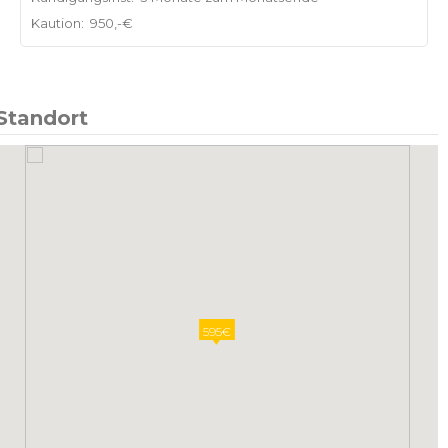
Kaution:
950,-€
Standort
595€