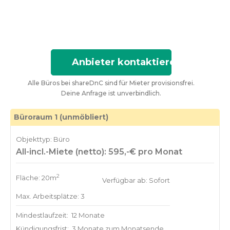
Anbieter kontaktieren
Alle Büros bei shareDnC sind für Mieter provisionsfrei.
Deine Anfrage ist unverbindlich.
Büroraum 1 (unmöbliert)
Objekttyp: Büro
All-incl.-Miete (netto): 595,-€ pro Monat
2
Fläche: 20m
Verfügbar ab: Sofort
Max. Arbeitsplätze: 3
Mindestlaufzeit:
12 Monate
Kündigungsfrist:
3 Monate zum Monatsende