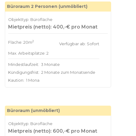
Büroraum 2 Personen (unmöbliert)
Objekttyp: Bürofläche
Mietpreis (netto): 400,-€ pro Monat
2
Fläche: 20m
Verfügbar ab: Sofort
Max. Arbeitsplätze: 2
Mindestlaufzeit:
3 Monate
Kündigungsfrist:
2 Monate zum Monatsende
Kaution:
1 Mona
Büroraum (unmöbliert)
Objekttyp: Bürofläche
Mietpreis (netto): 600,-€ pro Monat