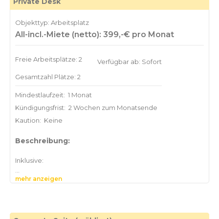
Private Desk
Objekttyp: Arbeitsplatz
All-incl.-Miete (netto): 399,-€ pro Monat
Freie Arbeitsplätze: 2
Verfügbar ab: Sofort
Gesamtzahl Plätze: 2
Mindestlaufzeit:
1 Monat
Kündigungsfrist:
2 Wochen zum Monatsende
Kaution:
Keine
Beschreibung:
Inklusive:
mehr anzeigen
- 24/7-Zugang
– 2 Freistunden pro Monat in den Meetingräumen