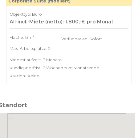
Corporate Suite (möbliert)
Objekttyp: Büro
All-incl.-Miete (netto): 1.800,-€ pro Monat
2
Fläche: 13m
Verfügbar ab: Sofort
Max. Arbeitsplätze: 2
Mindestlaufzeit:
3 Monate
Kündigungsfrist:
2 Wochen zum Monatsende
Kaution:
Keine
Standort