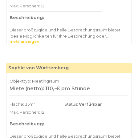
Max. Personen: 12
Beschreibung:
Dieser großzügige und helle Besprechungsraum bietet
ideale Möglichkeiten für Ihre Besprechung oder
mehr anzeigen
Präsentation für bis zu 12 Personen. Der Raum hat eine
Größe von 35 qm und hat einen direkten Zugang zur
Dachterrasse. Der Raum verfügt über einen großzügig
dimensionierten LCD-Flatscreen und modernste
Konferenzraumtechnik. W-LAN steht Ihnen kostenfrei in
Sophie von Württemberg
allen Konferenzräumen zur Verfügung. Unser freundliches
Servicepersonal steht Ihnen jederzeit zur Verfügung und
Objekttyp: Meetingraum
unterstützt Sie gerne. Mineralwasser, Softdrinks, Kaffee,
Miete (netto): 110,-€ pro Stunde
Tee und Kaffeespezialitäten, sowie Catering stellen wir
Ihnen gerne bereit. Die Abrechnung erfolgt nach
2
Fläche: 35m
Status:
Verfügbar
Max. Personen: 12
Beschreibung:
Dieser großzügige und helle Besprechungsraum bietet