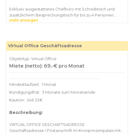
Exklusiv ausgestattetes Chefbüro mit Schreibtisch und
zusätzlichem Besprechungstisch für bis zu 4 Personen.
mehr anzeigen
Vertrauliche Besprechungen und Meetings finden den
passenden Rahmen im wunderschönen Ambiente des
Kronprinzenpalais mit seinem einmaligen Ausblick. W-LAN
steht Ihnen kostenfrei zur Verfügung. Das freundliche
Servicepersonal steht Ihnen jederzeit zur Verfügung und
Virtual Office Geschäftsadresse
unterstützt Sie gerne. Mineralwasser, Softdrinks, Kaffee,
Tee und Kaffeespezialitäten, sowie Catering stellen wir
Objekttyp: Virtual Office
Ihnen gerne bereit. Die Abrechnung erfolgt nach
Miete (netto): 69,-€ pro Monat
Mindestlaufzeit:
1 Monat
Kündigungsfrist:
3 Monate zum Monatsende
Kaution:
246.33€
Beschreibung:
VIRTUAL OFFICE GESCHÄFTSADRESSE
Geschäftsadresse / Postanschrift im Kronprinzenpalais mit