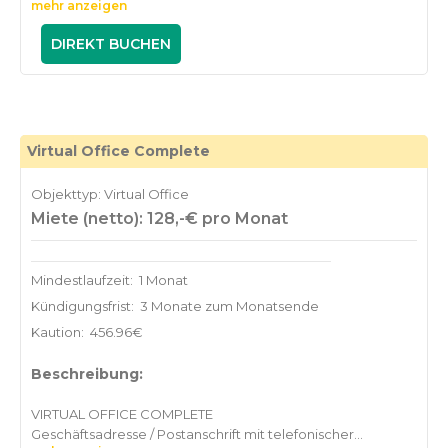
mehr anzeigen
der Anschrift Königstraße 38 oder Kronprinzstraße 3 mit
folgenden Inklusivleistungen:
DIREKT BUCHEN
Wöchentliche, kostenfreie Postnachsendung (zzgl. Porto &
Verpackung)
10% Rabatt auf die Raumanmietungspreise
Professionelles Bildmaterial zur Verwendung auf Ihrer
Homepage (2 Aufnahmen)
Virtual Office Complete
Nutzung der Lounge-Bereiche während der
Öffnungszeiten
Objekttyp: Virtual Office
Miete (netto): 128,-€ pro Monat
€ 69,-* / Monat (zzgl. MwSt.)
unbefristete Vertragslaufzeit mit 3-monatiger
Kündigungsfrist
Mindestlaufzeit:
1 Monat
Kündigungsfrist:
3 Monate zum Monatsende
Kaution:
456.96€
Beschreibung:
VIRTUAL OFFICE COMPLETE
Geschäftsadresse / Postanschrift mit telefonischer