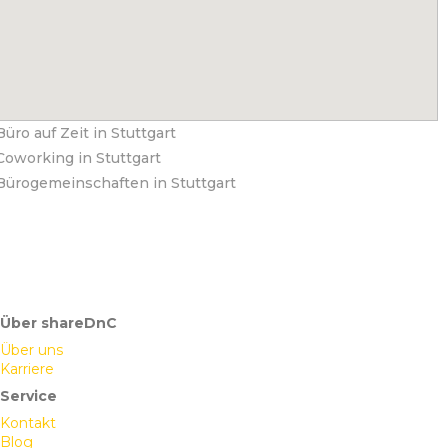
Büro auf Zeit in Stuttgart
Coworking in Stuttgart
Bürogemeinschaften in Stuttgart
Über shareDnC
Über uns
Karriere
Service
Kontakt
Blog