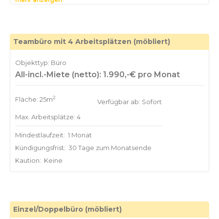
Die Teilfäche verfügt über insgesamt 8 abschließbare
Büros. Die Büros sind zwischen 18 und 37 Quadratmetern
groß. Zudem verfügt diese Fläche über zwei dedizierte
Teambüro mit 4 Arbeitsplätzen (möbliert)
Objekttyp: Büro
All-incl.-Miete (netto): 1.990,-€ pro Monat
2
Fläche: 25m
Verfügbar ab: Sofort
Max. Arbeitsplätze: 4
Mindestlaufzeit:
1 Monat
Kündigungsfrist:
30 Tage zum Monatsende
Kaution:
Keine
Einzel/Doppelbüro (möbliert)