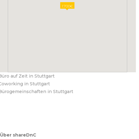
1.700€
Büro auf Zeit in Stuttgart
Coworking in Stuttgart
Bürogemeinschaften in Stuttgart
Über shareDnC