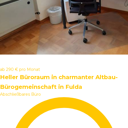
ab
290 €
pro Monat
Heller Büroraum in charmanter Altbau-
Bürogemeinschaft in Fulda
Abschließbares Büro