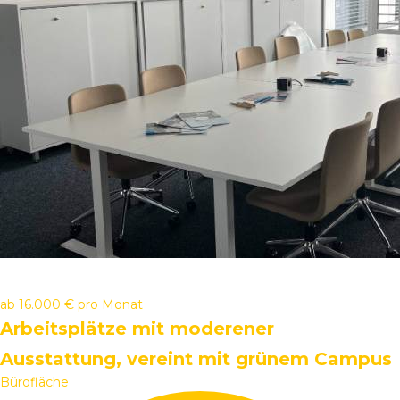
ab
16.000 €
pro Monat
Arbeitsplätze mit moderener
Ausstattung, vereint mit grünem Campus
Bürofläche