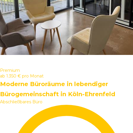
Premium
ab
1.350 €
pro Monat
Moderne Büroräume in lebendiger
Bürogemeinschaft in Köln-Ehrenfeld
Abschließbares Büro