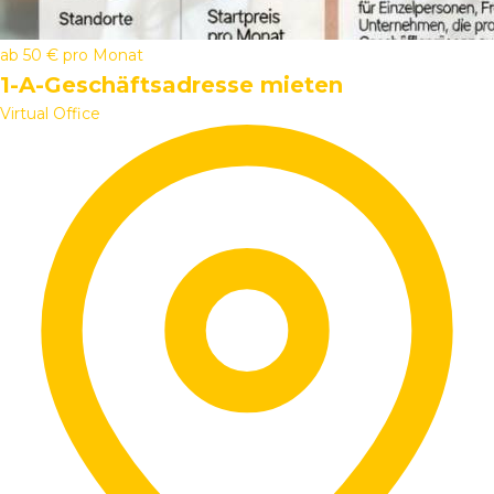
ab
50 €
pro Monat
1-A-Geschäftsadresse mieten
Virtual Office