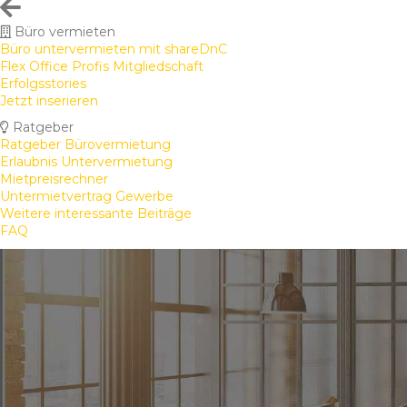
Büro vermieten
Büro untervermieten mit shareDnC
Flex Office Profis Mitgliedschaft
Erfolgsstories
Jetzt inserieren
Ratgeber
Ratgeber Bürovermietung
Erlaubnis Untervermietung
Mietpreisrechner
Untermietvertrag Gewerbe
Weitere interessante Beiträge
FAQ