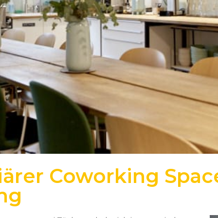
iärer Coworking Spac
ng