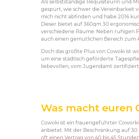
Als selbstständige Requisiteurin und 
gespürt, wie schwer die Vereinbarkeit v
mich nicht abfinden und habe 2016 k
Dieser bietet auf 360qm 30 ergonomisc
verschiedene Räume. Neben ruhigen Plä
auch einen gemütlichen Bereich zum 
Doch das größte Plus von Cowoki ist w
um eine städtisch geförderte Tagespfle
liebevollen, vom Jugendamt zertifizier
Was macht euren 
Cowoki ist ein frauengeführter Cowor
anbietet. Mit der Beschränkung auf 30
oft einen Vertrag von 40 bis 45 Stunde