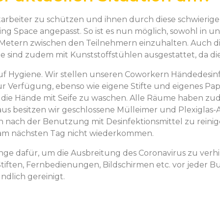
arbeiter zu schützen und ihnen durch diese schwierige Z
g Space angepasst. So ist es nun möglich, sowohl in 
 Metern zwischen den Teilnehmern einzuhalten. Auch di
ind zudem mit Kunststoffstühlen ausgestattet, da diese
auf Hygiene. Wir stellen unseren Coworkern Händedesin
erfügung, ebenso wie eigene Stifte und eigenes Papier.
 die Hände mit Seife zu waschen. Alle Räume haben zud
us besitzen wir geschlossene Mülleimer und Plexiglas-
 nach der Benutzung mit Desinfektionsmittel zu reinig
e am nächsten Tag nicht wiederkommen.
nge dafür, um die Ausbreitung des Coronavirus zu verhi
 Stiften, Fernbedienungen, Bildschirmen etc. vor jeder
dlich gereinigt.