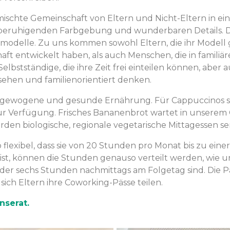
ischte Gemeinschaft von Eltern und Nicht-Eltern in ei
 beruhigenden Farbgebung und wunderbaren Details. Das
delle. Zu uns kommen sowohl Eltern, die ihr Modell ge
chaft entwickelt haben, als auch Menschen, die in famil
elbstständige, die ihre Zeit frei einteilen können, aber
sehen und familienorientiert denken.
gewogene und gesunde Ernährung. Für Cappuccinos ste
 zur Verfügung. Frisches Bananenbrot wartet in unsere
n biologische, regionale vegetarische Mittagessen ser
 flexibel, dass sie von 20 Stunden pro Monat bis zu e
ist, können die Stunden genauso verteilt werden, wie u
er sechs Stunden nachmittags am Folgetag sind. Die Pä
ch Eltern ihre Coworking-Pässe teilen.
nserat.