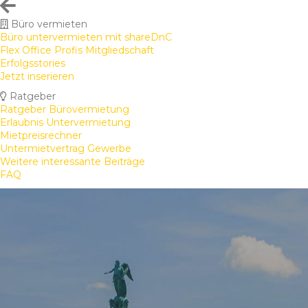
Büro vermieten
Büro untervermieten mit shareDnC
Flex Office Profis Mitgliedschaft
Erfolgsstories
Jetzt inserieren
Ratgeber
Ratgeber Bürovermietung
Erlaubnis Untervermietung
Mietpreisrechner
Untermietvertrag Gewerbe
Weitere interessante Beiträge
FAQ