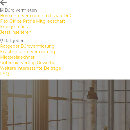
Büro vermieten
Büro untervermieten mit shareDnC
Flex Office Profis Mitgliedschaft
Erfolgsstories
Jetzt inserieren
Ratgeber
Ratgeber Bürovermietung
Erlaubnis Untervermietung
Mietpreisrechner
Untermietvertrag Gewerbe
Weitere interessante Beiträge
FAQ