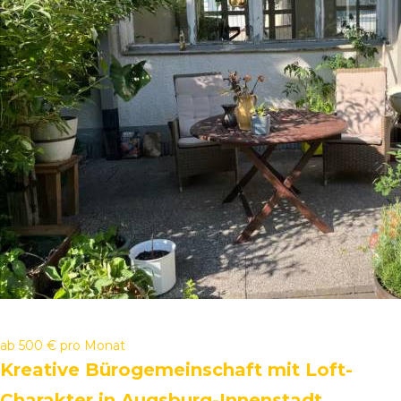
ab
500 €
pro Monat
Kreative Bürogemeinschaft mit Loft-
Charakter in Augsburg-Innenstadt