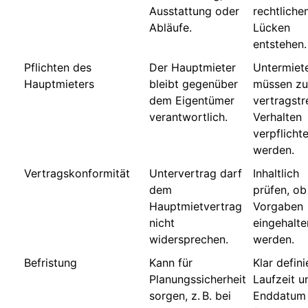
Ausstattung oder
rechtliche
Abläufe.
Lücken
entstehen.
Pflichten des
Der Hauptmieter
Untermiet
Hauptmieters
bleibt gegenüber
müssen zu
dem Eigentümer
vertragst
verantwortlich.
Verhalten
verpflichte
werden.
Vertragskonformität
Untervertrag darf
Inhaltlich
dem
prüfen, ob 
Hauptmietvertrag
Vorgaben
nicht
eingehalte
widersprechen.
werden.
Befristung
Kann für
Klar defini
Planungssicherheit
Laufzeit u
sorgen, z. B. bei
Enddatum