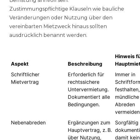
Befristung sinnvoll sein.
Zustimmungspflichtige Klauseln wie bauliche
Veränderungen oder Nutzung über den
vereinbarten Mietzweck hinaus sollten
ausdrücklich benannt werden.
Hinweis f
Aspekt
Beschreibung
Hauptmie
Schriftlicher
Erforderlich für
Immer in
Mietvertrag
rechtssichere
Schriftfor
Untervermietung.
festhalten,
Dokumentiert alle
mündliche
Bedingungen.
Abreden
vermeiden
Nebenabreden
Ergänzungen zum
Sorgfältig
Hauptvertrag, z. B.
dokumenti
über Nutzung,
damit kein