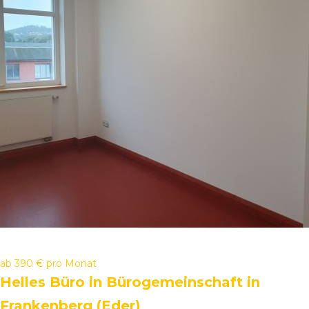
ab
390 €
pro Monat
Helles Büro in Bürogemeinschaft in
Frankenberg (Eder)