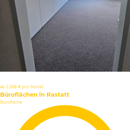
ab
2.268 €
pro Monat
Büroflächen in Rastatt
Bürofläche